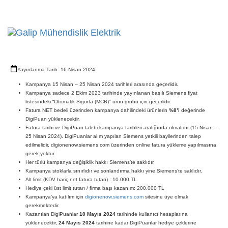
Toggl
navig
Yayınlanma Tarih: 16 Nisan 2024
Kampanya 15 Nisan – 25 Nisan 2024 tarihleri arasında geçerlidir.
Kampanya sadece 2 Ekim 2023 tarihinde yayınlanan basılı Siemens fiyat
listesindeki “Otomatik Sigorta (MCB)’’ ürün grubu için geçerlidir.
Fatura NET bedeli üzerinden kampanya dahilindeki ürünlerin
%8’i
değerinde
DigiPuan yüklenecektir.
Fatura tarihi ve DigiPuan talebi kampanya tarihleri aralığında olmalıdır (15 Nisan –
25 Nisan 2024). DigiPuanlar alım yapılan Siemens yetkili bayilerinden talep
edilmelidir, digionenow.siemens.com üzerinden online fatura yükleme yapılmasına
gerek yoktur.
Her türlü kampanya değişiklik hakkı Siemens’te saklıdır.
Kampanya stoklarla sınırlıdır ve sonlandırma hakkı yine Siemens’te saklıdır.
Alt limit (KDV hariç net fatura tutarı) : 10.000 TL
Hediye çeki üst limit tutarı / firma başı kazanım: 200.000 TL
Kampanya’ya katılım için
digionenow.siemens.com
sitesine üye olmak
gerekmektedir.
Kazanılan DigiPuanlar
10 Mayıs 2024
tarihinde kullanıcı hesaplarına
yüklenecektir,
24 Mayıs 2024
tarihine kadar DigiPuanlar hediye çeklerine