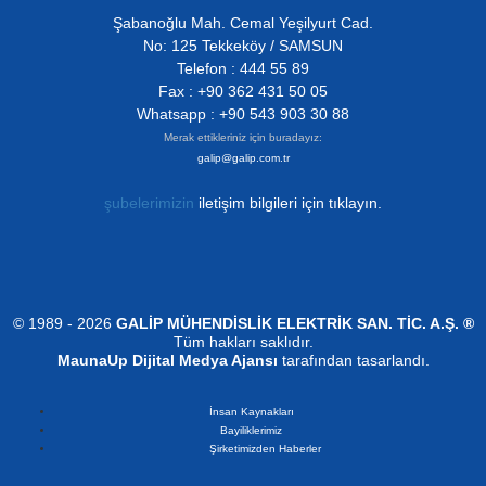
Şabanoğlu Mah. Cemal Yeşilyurt Cad.
No: 125 Tekkeköy / SAMSUN
Telefon : 444 55 89
Fax : +90 362 431 50 05
Whatsapp : +90 543 903 30 88
Merak ettikleriniz için buradayız:
galip@galip.com.tr
şubelerimizin
iletişim bilgileri için tıklayın.
© 1989 - 2026
GALİP MÜHENDİSLİK ELEKTRİK SAN. TİC. A.Ş. ®
Tüm hakları saklıdır.
MaunaUp Dijital Medya Ajansı
tarafından tasarlandı.
İnsan Kaynakları
Bayiliklerimiz
Şirketimizden Haberler