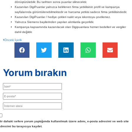
dönüştürülebilir. Bu tarihten sonra puanlar silinecektir.
Kazanılan DigiPuanlar yalnızca belirlenen firma yetkilisinin profil ve kampanya
sayfalarında görüntülenebilmektedir ve harcama yetkisi sadece firma yetkilisindedir.
Kazanılan DigiPuanlar / hediye çekleri nakit veya iskontoya çevrilemez.
Yalnızca Siemens bayilerinden yapılan alımlarda geçerlidir.
Kampanya kapsamında kazanılacak olan Digipuanlara hizmet bedelleri ve vergiler
dahil değildir.
Önceki İçerik
Yorum bırakın
Bir dahaki sefere yorum yaptığımda kullanılmak üzere adımı, e-posta adresimi ve web site
dresimi bu tarayıcıya kaydet.