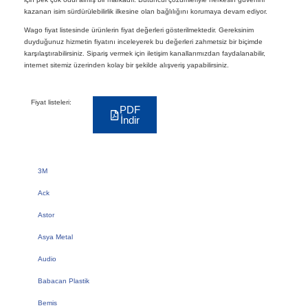
kazanan isim sürdürülebilirlik ilkesine olan bağlılığını korumaya devam ediyor.
Wago fiyat listesinde ürünlerin fiyat değerleri gösterilmektedir. Gereksinim
duyduğunuz hizmetin fiyatını inceleyerek bu değerleri zahmetsiz bir biçimde
karşılaştırabilirsiniz. Sipariş vermek için iletişim kanallarımızdan faydalanabilir,
internet sitemiz üzerinden kolay bir şekilde alışveriş yapabilirsiniz.
Fiyat listeleri:
PDF
İndir
3M
Ack
Astor
Asya Metal
Audio
Babacan Plastik
Bemis