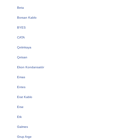
Beta
Borsan Kablo
BYES
CATA
Çetinkaya
Çetsan
Ekon Kondansatör
Emas
Entes
Erat Kablo
Erse
Etk
Galmes
Grup Arge