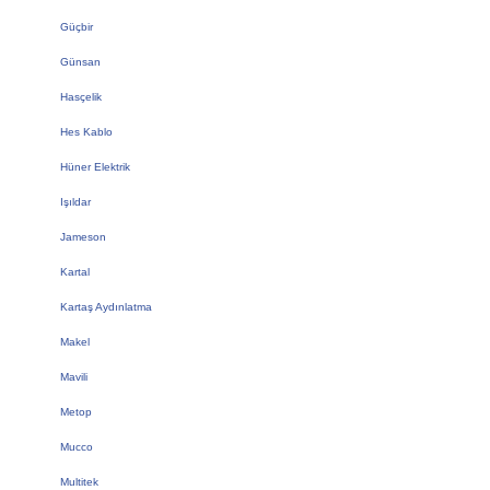
Güçbir
Günsan
Hasçelik
Hes Kablo
Hüner Elektrik
Işıldar
Jameson
Kartal
Kartaş Aydınlatma
Makel
Mavili
Metop
Mucco
Multitek