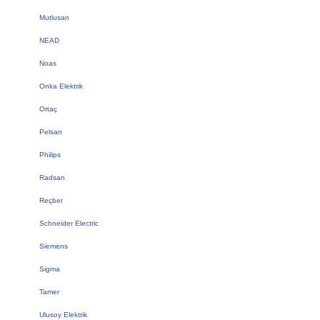
Mutlusan
NEAD
Noas
Onka Elektrik
Ortaç
Pelsan
Philips
Radsan
Reçber
Schneider Electric
Siemens
Sigma
Tamer
Ulusoy Elektrik